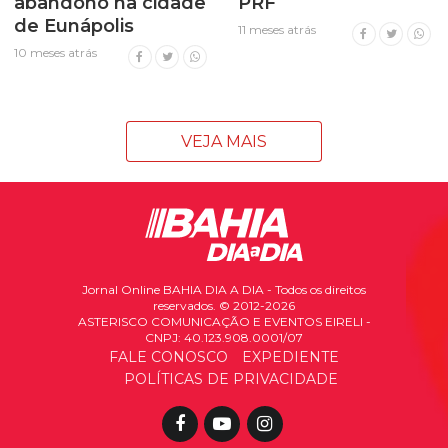
abandono na cidade
PRF
de Eunápolis
11 meses atrás
10 meses atrás
VEJA MAIS
Jornal Online BAHIA DIA A DIA - Todos os direitos
reservados. © 2012-2026
ASTERISCO COMUNICAÇÃO E EVENTOS EIRELI -
CNPJ: 40.123.908.0001/07
FALE CONOSCO
EXPEDIENTE
POLÍTICAS DE PRIVACIDADE