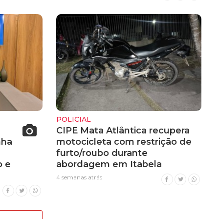
POLICIAL
CIPE Mata Atlântica recupera
nha
motocicleta com restrição de
furto/roubo durante
 e
abordagem em Itabela
4 semanas atrás