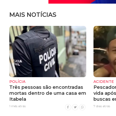
MAIS NOTÍCIAS
POLÍCIA
ACIDENTE
Três pessoas são encontradas
Pescador
mortas dentro de uma casa em
vida apó
Itabela
buscas e
1 mês atrás
7 dias atrás