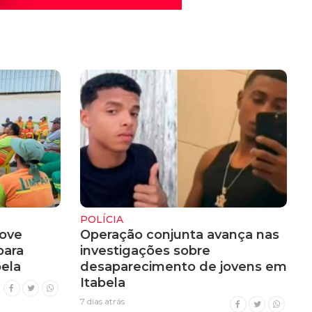
POLÍCIA
ove
Operação conjunta avança nas
para
investigações sobre
ela
desaparecimento de jovens em
Itabela
7 dias atrás