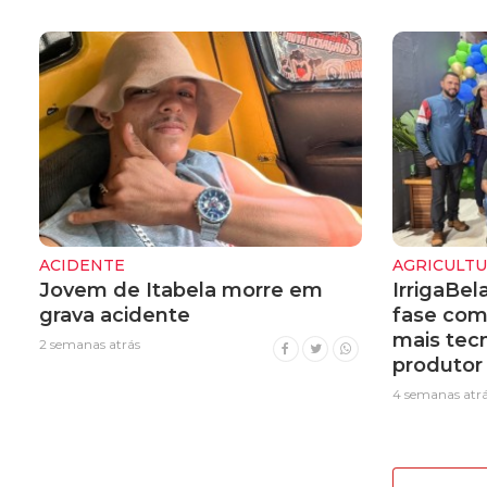
ACIDENTE
AGRICULT
Jovem de Itabela morre em
IrrigaBel
grava acidente
fase com
mais tecn
2 semanas atrás
produtor 
4 semanas atr