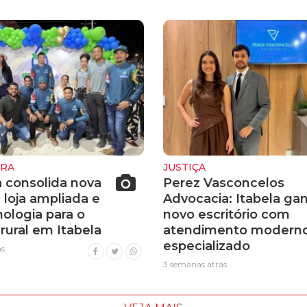
URA
JUSTIÇA
a consolida nova
Perez Vasconcelos
 loja ampliada e
Advocacia: Itabela ga
ologia para o
novo escritório com
rural em Itabela
atendimento moderno
especializado
ás
3 semanas atrás