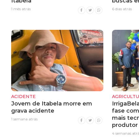
Itabela
buscas e
1 mês atrás
6 dias atrás
ACIDENTE
AGRICULT
Jovem de Itabela morre em
IrrigaBel
grava acidente
fase com
mais tecn
1 semana atrás
produtor 
4 semanas atr