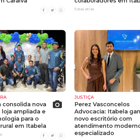
m Caraíva
colaboradores em Itab
5 dias atrás
URA
JUSTIÇA
a consolida nova
Perez Vasconcelos
 loja ampliada e
Advocacia: Itabela ga
ologia para o
novo escritório com
rural em Itabela
atendimento moderno
especializado
ás