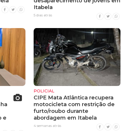
ela
desaparecimento de jovens em
Itabela
5 dias atrás
POLICIAL
CIPE Mata Atlântica recupera
nha
motocicleta com restrição de
furto/roubo durante
 e
abordagem em Itabela
4 semanas atrás