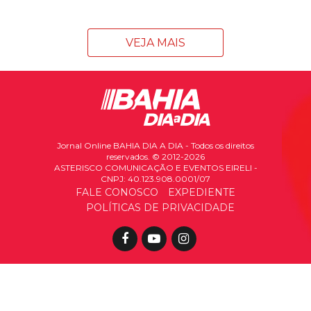
VEJA MAIS
Jornal Online BAHIA DIA A DIA - Todos os direitos
reservados. © 2012-2026
ASTERISCO COMUNICAÇÃO E EVENTOS EIRELI -
CNPJ: 40.123.908.0001/07
FALE CONOSCO
EXPEDIENTE
POLÍTICAS DE PRIVACIDADE