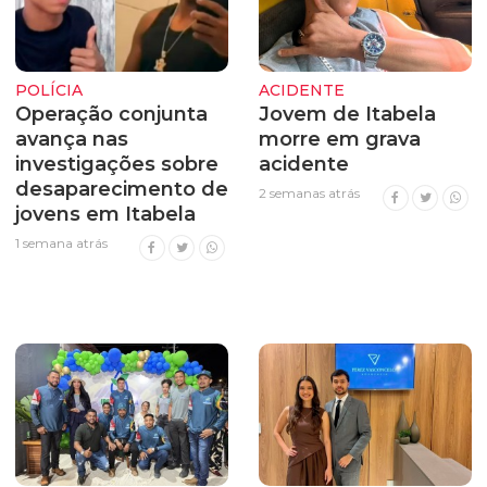
POLÍCIA
ACIDENTE
Operação conjunta
Jovem de Itabela
avança nas
morre em grava
investigações sobre
acidente
desaparecimento de
2 semanas atrás
jovens em Itabela
1 semana atrás