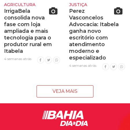
AGRICULTURA
JUSTIÇA
IrrigaBela
Perez
consolida nova
Vasconcelos
fase com loja
Advocacia: Itabela
ampliada e mais
ganha novo
tecnologia para o
escritório com
produtor rural em
atendimento
Itabela
moderno e
especializado
4 semanas atrás
4 semanas atrás
VEJA MAIS