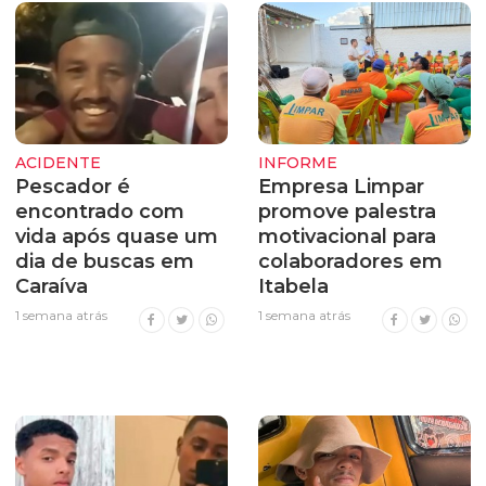
ACIDENTE
INFORME
Pescador é
Empresa Limpar
encontrado com
promove palestra
vida após quase um
motivacional para
dia de buscas em
colaboradores em
Caraíva
Itabela
1 semana atrás
1 semana atrás