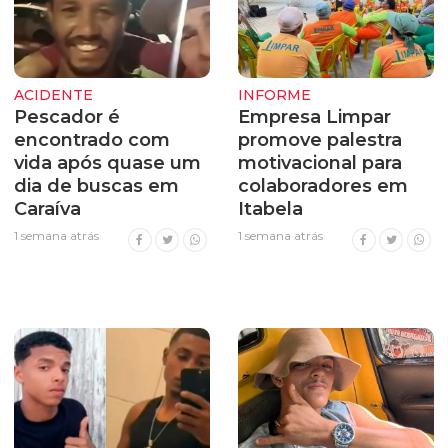
ACIDENTE
INFORME
Pescador é
Empresa Limpar
encontrado com
promove palestra
vida após quase um
motivacional para
dia de buscas em
colaboradores em
Caraíva
Itabela
1 semana atrás
1 semana atrás