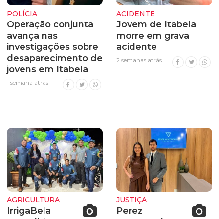
POLÍCIA
ACIDENTE
Operação conjunta
Jovem de Itabela
avança nas
morre em grava
investigações sobre
acidente
desaparecimento de
2 semanas atrás
jovens em Itabela
1 semana atrás
AGRICULTURA
JUSTIÇA
IrrigaBela
Perez