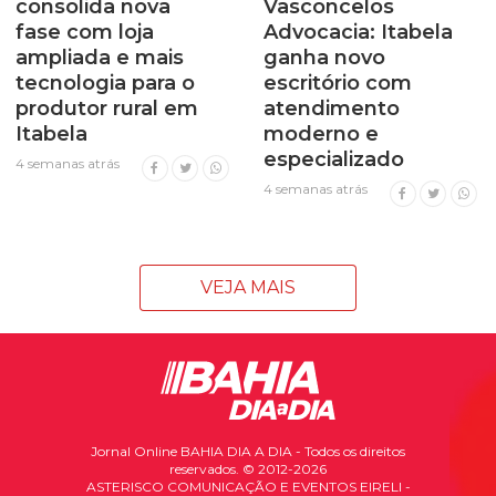
consolida nova
Vasconcelos
fase com loja
Advocacia: Itabela
ampliada e mais
ganha novo
tecnologia para o
escritório com
produtor rural em
atendimento
Itabela
moderno e
especializado
4 semanas atrás
4 semanas atrás
VEJA MAIS
Jornal Online BAHIA DIA A DIA - Todos os direitos
reservados. © 2012-2026
ASTERISCO COMUNICAÇÃO E EVENTOS EIRELI -