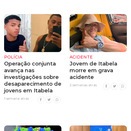
POLÍCIA
ACIDENTE
Operação conjunta
Jovem de Itabela
avança nas
morre em grava
investigações sobre
acidente
desaparecimento de
2 semanas atrás
jovens em Itabela
1 semana atrás