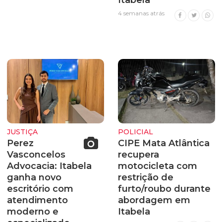
4 semanas atrás
JUSTIÇA
POLICIAL
Perez
CIPE Mata Atlântica
Vasconcelos
recupera
Advocacia: Itabela
motocicleta com
ganha novo
restrição de
escritório com
furto/roubo durante
atendimento
abordagem em
moderno e
Itabela