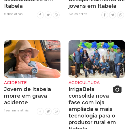
Itabela
jovens em Itabela
6 dias atrás
6 dias atrás
ACIDENTE
AGRICULTURA
Jovem de Itabela
IrrigaBela
morre em grava
consolida nova
acidente
fase com loja
ampliada e mais
1 semana atrás
tecnologia para o
produtor rural em
Itabela