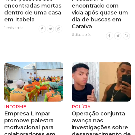
encontradas mortas
encontrado com
dentro de uma casa
vida após quase um
em Itabela
dia de buscas em
Caraíva
1 mês atrás
6 dias atrás
INFORME
POLÍCIA
Empresa Limpar
Operação conjunta
promove palestra
avança nas
motivacional para
investigações sobre
colaboradores em
desaparecimento de