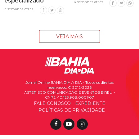
especializado
4 semanas atrás
3 semanas atrás
VEJA MAIS
Jornal Online BAHIA DIA A DIA - Todos os direitos
reservados. © 2012-2026
ASTERISCO COMUNICAÇÃO E EVENTOS EIRELI -
CNPJ: 40.123.908.0001/07
FALE CONOSCO
EXPEDIENTE
POLÍTICAS DE PRIVACIDADE